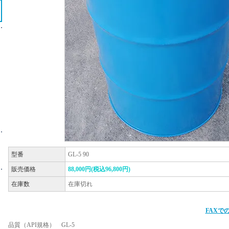
型番
GL-5 90
販売価格
88,000円(税込96,800円)
在庫数
在庫切れ
FAXで
品質（API規格） GL-5