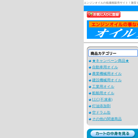
エンジンオイルの低価格販売サイト！激安
★キャンペーン商品★
自動車用オイル
農業機械用オイル
建設機械用オイル
工業用オイル
船舶用オイル
LLC(不凍液)
灯油添加剤
空ドラム缶
その他の関連商品