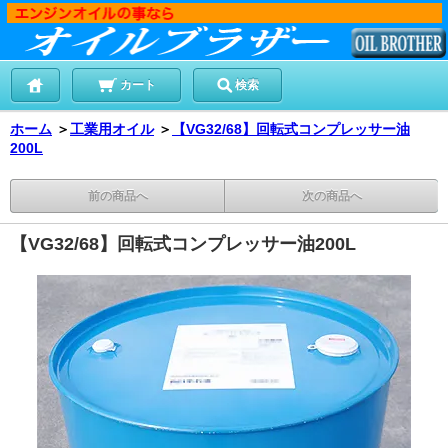
カート
検索
ホーム
＞
工業用オイル
＞
【VG32/68】回転式コンプレッサー油
200L
前の商品へ
次の商品へ
【VG32/68】回転式コンプレッサー油200L